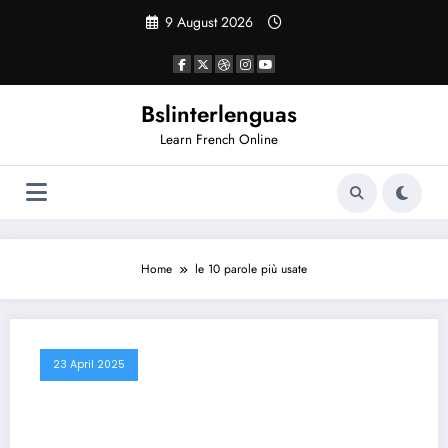
Vai
9 August 2026
al
contenuto
Bslinterlenguas
Learn French Online
Home
le 10 parole più usate
23 April 2025