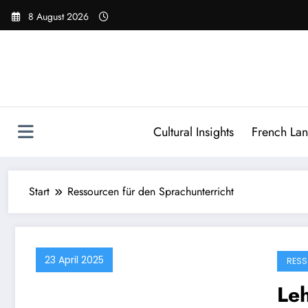
Zum
8 August 2026
Inhalt
springen
Cultural Insights
French La
Start
Ressourcen für den Sprachunterricht
23 April 2025
RESS
Leh