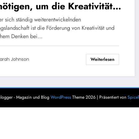
ötigen, um die Kreativität
 das kritische Denken Ihrer
er sich ständig weiterentwickelnden
üler zu fördern
gslandschaft ist die Förderung von Kreativität und
schem Denken bei…
Weiterlesen
arah Johnson
logger - Magazin und Blog
WordPress
Theme 2026 | Präsentiert von
Spice