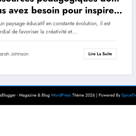
s avez besoin pour inspirer
créativité et la pensée
n paysage éducatif en constante évolution, il est
tique chez vos élèves
dial de favoriser la créativité et…
Lire La Suite
arah Johnson
Blogger - Magazine & Blog
WordPress
Thème 2026 | Powered By
SpiceT