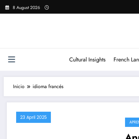
Saltar
8 August 2026
al
contenido
Cultural Insights
French La
Inicio
idioma francés
23 April 2025
APRE
Apr