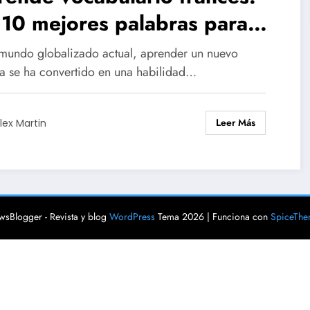
 10 mejores palabras para
pezar
 mundo globalizado actual, aprender un nuevo
a se ha convertido en una habilidad…
Leer Más
lex Martin
sBlogger - Revista y blog
WordPress
Tema 2026 | Funciona con
SpiceThe