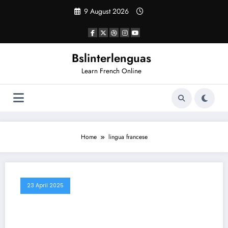
Vai
9 August 2026
al
contenuto
Bslinterlenguas
Learn French Online
Home
lingua francese
23 April 2025