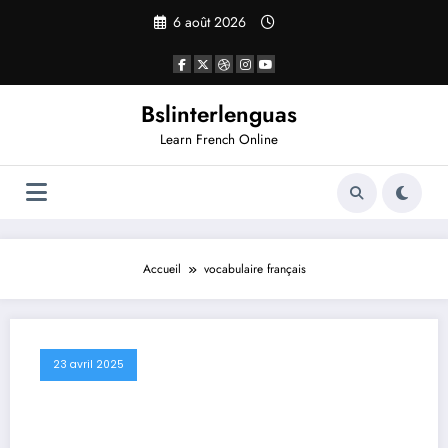
Aller
6 août 2026
au
contenu
Bslinterlenguas
Learn French Online
Accueil
vocabulaire français
23 avril 2025