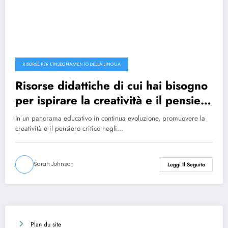
RISORSE PER L'INSEGNAMENTO DELLA LINGUA
Risorse didattiche di cui hai bisogno
per ispirare la creatività e il pensiero
critico nei tuoi studenti
In un panorama educativo in continua evoluzione, promuovere la
creatività e il pensiero critico negli…
Sarah Johnson
Leggi Il Seguito
Plan du site