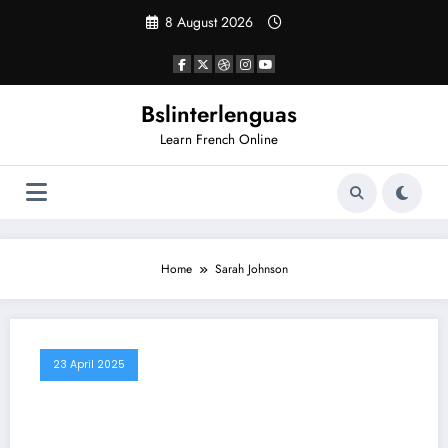
Vai
8 August 2026
al
contenuto
Bslinterlenguas
Learn French Online
Home
Sarah Johnson
23 April 2025