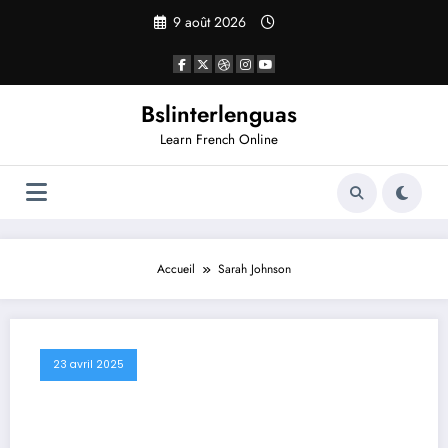
Aller
9 août 2026
au
contenu
Bslinterlenguas
Learn French Online
Accueil
Sarah Johnson
23 avril 2025