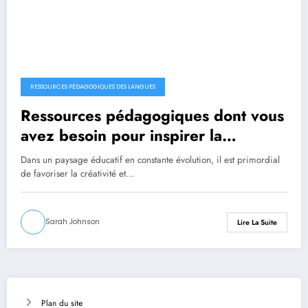
RESSOURCES PÉDAGOGIQUES DES LANGUES
Ressources pédagogiques dont vous
avez besoin pour inspirer la
créativité et la pensée critique chez
Dans un paysage éducatif en constante évolution, il est primordial
vos élèves
de favoriser la créativité et…
Sarah Johnson
Lire La Suite
Plan du site