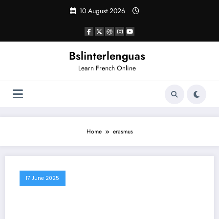
Skip
10 August 2026
to
content
Bslinterlenguas
Learn French Online
Home
erasmus
17 June 2025