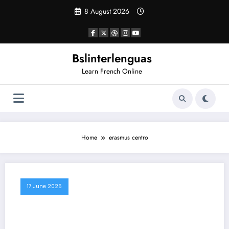
Skip
8 August 2026
to
content
Bslinterlenguas
Learn French Online
Home
erasmus centro
17 June 2025