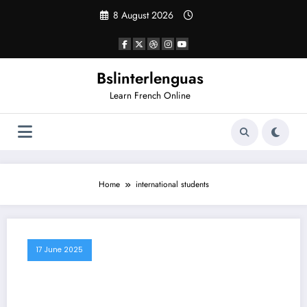
Skip
8 August 2026
to
content
Bslinterlenguas
Learn French Online
Home
international students
17 June 2025