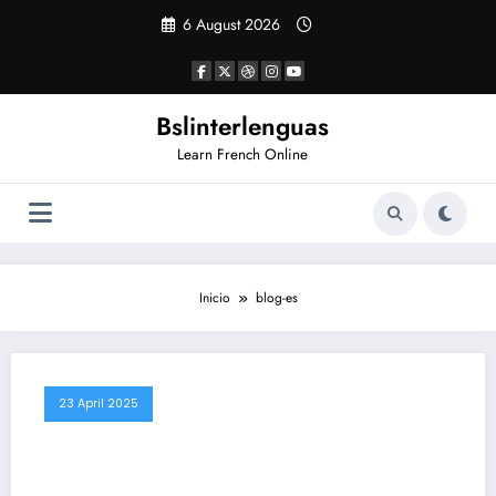
Saltar
6 August 2026
al
contenido
Bslinterlenguas
Learn French Online
Inicio
blog-es
23 April 2025