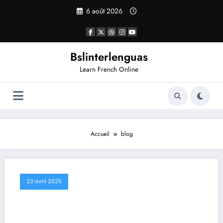
Aller
6 août 2026
au
contenu
Bslinterlenguas
Learn French Online
Accueil
blog
23 avril 2025