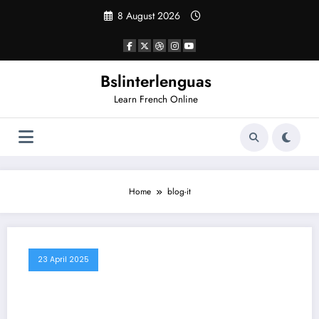
Vai
8 August 2026
al
contenuto
Bslinterlenguas
Learn French Online
Home
blog-it
23 April 2025